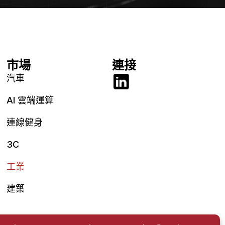
市場
連接
汽車
AI 雲端運算
連線健身
3C
工業
建築