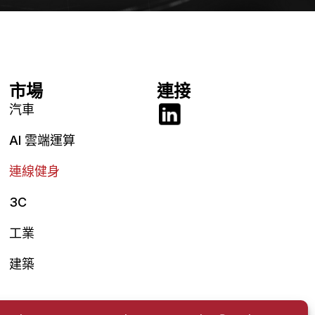
市場
連接
汽車
AI 雲端運算
連線健身
3C
工業
建築