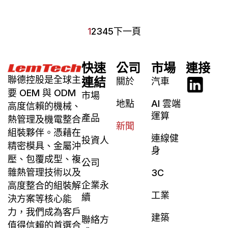
1
2
3
4
5
下一頁
快速
公司
市場
連接
聯德控股是全球主
連結
關於
汽車
要 OEM 與 ODM
市場
地點
AI 雲端
高度信賴的機械、
運算
產品
熱管理及機電整合
新聞
組裝夥伴。憑藉在
連線健
投資人
精密模具、金屬沖
身
壓、包覆成型、複
公司
雜熱管理技術以及
3C
企業永
高度整合的組裝解
工業
續
決方案等核心能
力，我們成為客戶
建築
聯絡方
值得信賴的首選合