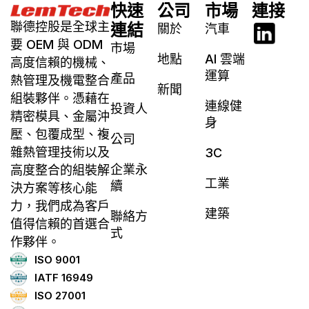
快速
公司
市場
連接
聯德控股是全球主
連結
關於
汽車
要 OEM 與 ODM
市場
地點
AI 雲端
高度信賴的機械、
運算
產品
熱管理及機電整合
新聞
組裝夥伴。憑藉在
連線健
投資人
精密模具、金屬沖
身
壓、包覆成型、複
公司
雜熱管理技術以及
3C
企業永
高度整合的組裝解
工業
續
決方案等核心能
力，我們成為客戶
建築
聯絡方
值得信賴的首選合
式
作夥伴。
ISO 9001
IATF 16949
ISO 27001