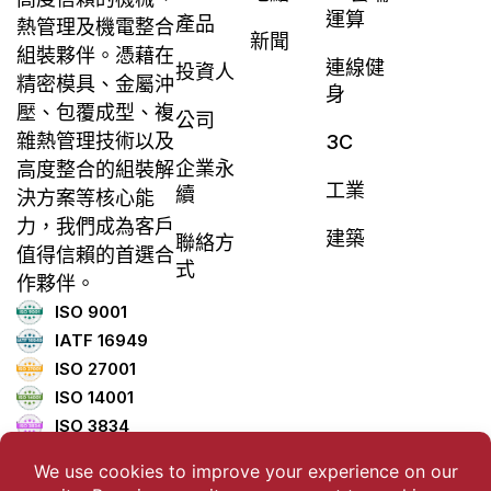
運算
產品
熱管理及機電整合
新聞
組裝夥伴。憑藉在
連線健
投資人
精密模具、金屬沖
身
壓、包覆成型、複
公司
雜熱管理技術以及
3C
企業永
高度整合的組裝解
工業
續
決方案等核心能
力，我們成為客戶
建築
聯絡方
值得信賴的首選合
式
作夥伴。
ISO 9001
IATF 16949
ISO 27001
ISO 14001
ISO 3834
ISO 45001
ISO 5001