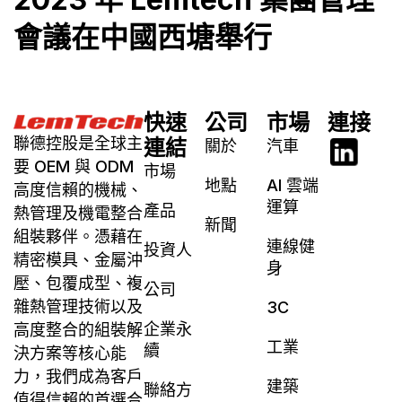
會議在中國西塘舉行
快速
公司
市場
連接
聯德控股是全球主
連結
關於
汽車
要 OEM 與 ODM
市場
地點
AI 雲端
高度信賴的機械、
運算
產品
熱管理及機電整合
新聞
組裝夥伴。憑藉在
連線健
投資人
精密模具、金屬沖
身
壓、包覆成型、複
公司
雜熱管理技術以及
3C
企業永
高度整合的組裝解
工業
續
決方案等核心能
力，我們成為客戶
建築
聯絡方
值得信賴的首選合