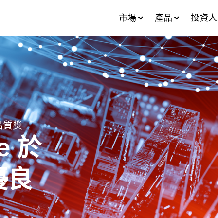
市場
產品
投資人
品質獎
e 於
優良