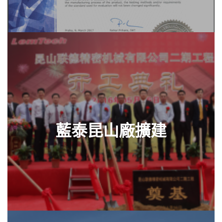
藍泰昆山廠擴建
查看零件