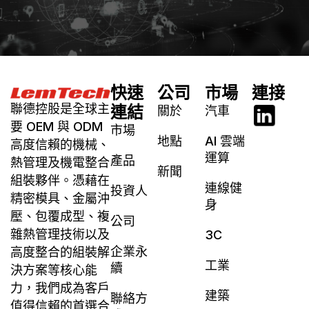
快速
公司
市場
連接
聯德控股是全球主
連結
關於
汽車
要 OEM 與 ODM
市場
地點
AI 雲端
高度信賴的機械、
運算
產品
熱管理及機電整合
新聞
組裝夥伴。憑藉在
連線健
投資人
精密模具、金屬沖
身
壓、包覆成型、複
公司
雜熱管理技術以及
3C
企業永
高度整合的組裝解
工業
續
決方案等核心能
力，我們成為客戶
建築
聯絡方
值得信賴的首選合