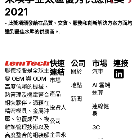
2021
- 此獎項頒發給在品質、交貨、服務和創新解決方案方面均
達到最佳水準的供應商。.
快速
公司
市場
連接
聯德控股是全球主
連結
關於
汽車
要 OEM 與 ODM
市場
地點
AI 雲端
高度信賴的機械、
運算
產品
熱管理及機電整合
新聞
組裝夥伴。憑藉在
連線健
投資人
精密模具、金屬沖
身
壓、包覆成型、複
公司
雜熱管理技術以及
3C
企業永
高度整合的組裝解