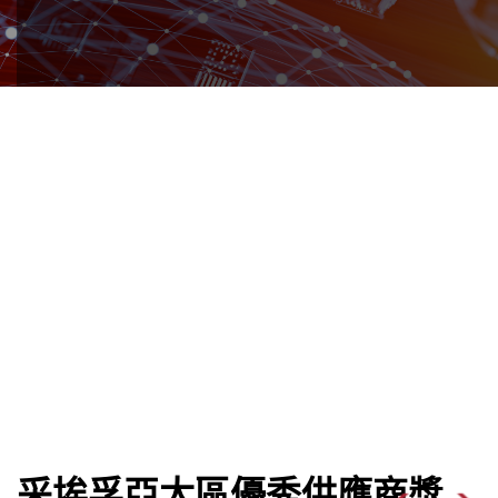
采埃孚亞太區優秀供應商獎