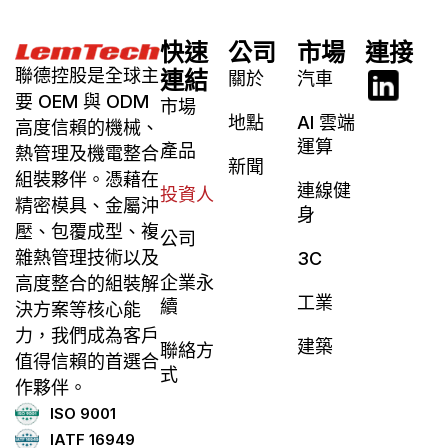
快速
公司
市場
連接
聯德控股是全球主
連結
關於
汽車
要 OEM 與 ODM
市場
地點
AI 雲端
高度信賴的機械、
運算
產品
熱管理及機電整合
新聞
組裝夥伴。憑藉在
連線健
投資人
精密模具、金屬沖
身
壓、包覆成型、複
公司
雜熱管理技術以及
3C
企業永
高度整合的組裝解
工業
續
決方案等核心能
力，我們成為客戶
建築
聯絡方
值得信賴的首選合
式
作夥伴。
ISO 9001
IATF 16949