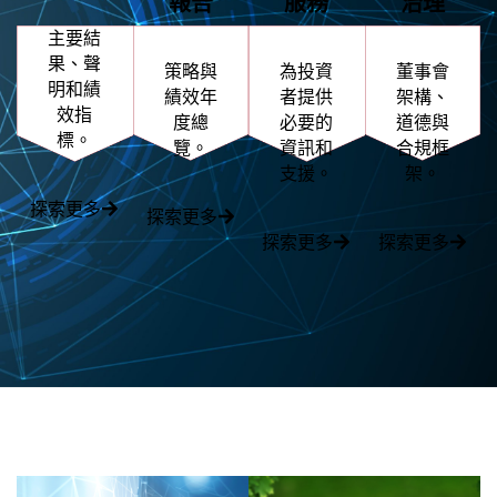
報告
服務
治理
主要結
果、聲
策略與
為投資
董事會
明和績
績效年
者提供
架構、
效指
度總
必要的
道德與
標。
覽。
資訊和
合規框
支援。
架。
探索更多
探索更多
探索更多
探索更多