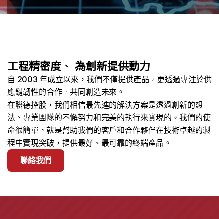
工程精密度、
為創新提供動力
自 2003 年成立以來，我們不僅提供產品，更透過專注於供
應鏈韌性的合作，共同創造未來。
在聯德控股，我們相信最先進的解決方案是透過創新的想
法、專業團隊的不懈努力和完美的執行來實現的。我們的使
命很簡單，就是幫助我們的客戶和合作夥伴在技術卓越的製
程中實現突破，提供最好、最可靠的終端產品。
聯絡我們