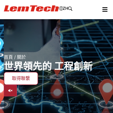
ZH
首頁
/ 關於
世界領先的
工程創新
取得聯繫