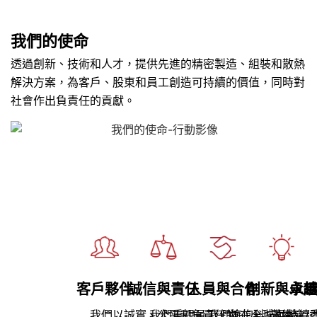
我們的使命
透過創新、技術和人才，提供先進的精密製造、組裝和散熱
解決方案，為客戶、股東和員工創造可持續的價值，同時對
社會作出負責任的貢獻。
核心價值
客戶夥伴
誠信與責任
人員與合作
創新與卓
永
我們以誠實、公平和負責任的
我們重視員工，並在全球組織
我們擁抱科技並持續
董事會/