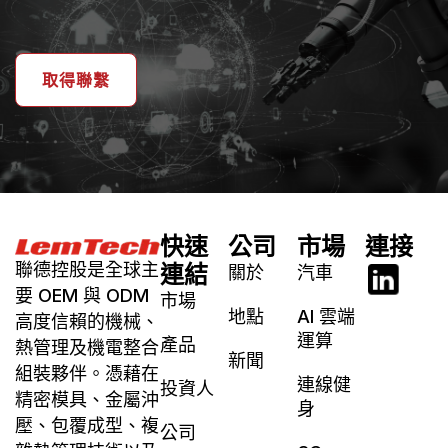
取得聯繫
快速
公司
市場
連接
聯德控股是全球主
連結
關於
汽車
要 OEM 與 ODM
市場
地點
AI 雲端
高度信賴的機械、
運算
產品
熱管理及機電整合
新聞
組裝夥伴。憑藉在
連線健
投資人
精密模具、金屬沖
身
壓、包覆成型、複
公司