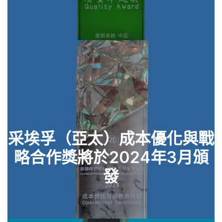
采埃孚（亞太）成本優化與戰
略合作獎將於2024年3月頒
查看零件
發