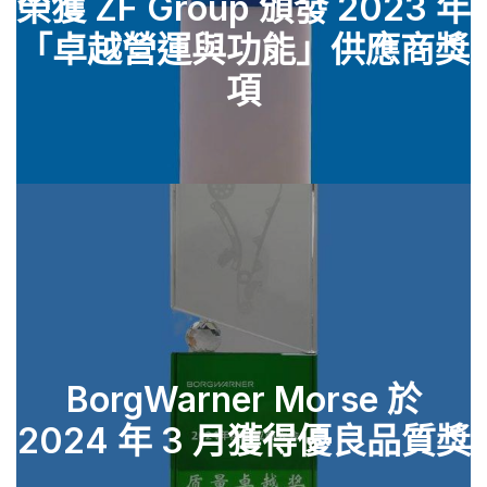
榮獲 ZF Group 頒發 2023 年
「卓越營運與功能」供應商獎
查看零件
項
BorgWarner Morse 於
2024 年 3 月獲得優良品質獎
查看零件