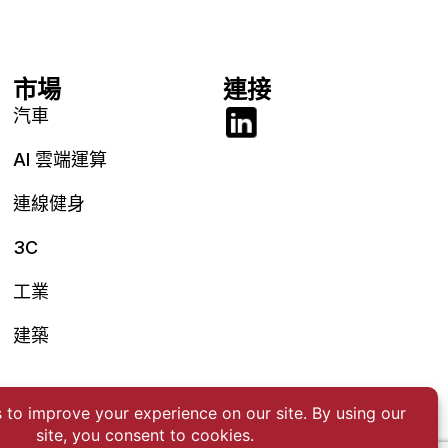
市場
連接
汽車
AI 雲端運算
連線健身
3C
工業
建築