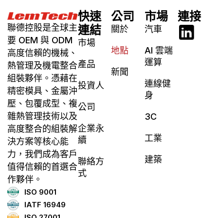
快速
公司
市場
連接
聯德控股是全球主
連結
關於
汽車
要 OEM 與 ODM
市場
地點
AI 雲端
高度信賴的機械、
運算
產品
熱管理及機電整合
新聞
組裝夥伴。憑藉在
連線健
投資人
精密模具、金屬沖
身
壓、包覆成型、複
公司
雜熱管理技術以及
3C
企業永
高度整合的組裝解
工業
續
決方案等核心能
力，我們成為客戶
建築
聯絡方
值得信賴的首選合
式
作夥伴。
ISO 9001
IATF 16949
ISO 27001