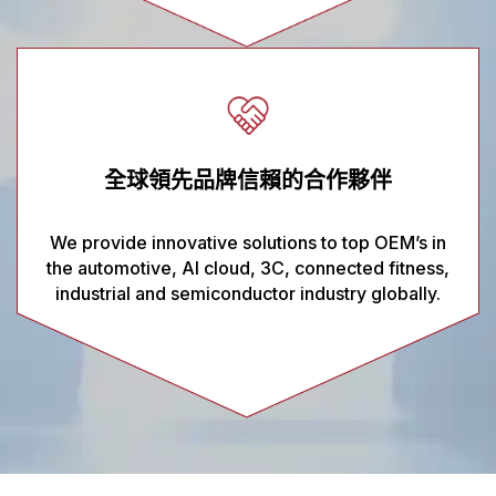
全球領先品牌信賴的合作夥伴
We provide innovative solutions to top OEM’s in
the automotive, AI cloud, 3C, connected fitness,
industrial and semiconductor industry globally.