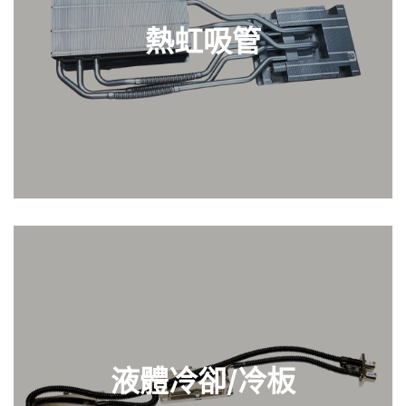
熱虹吸管
探索
液體冷卻/冷板