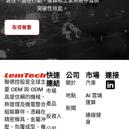
靠性，並在行動、運算和工業系統中實現
突破性效能。
取得聯繫
快速
公司
市場
連接
聯德控股是全球主
連結
關於
汽車
要 OEM 與 ODM
市場
地點
AI 雲端
高度信賴的機械、
運算
產品
熱管理及機電整合
新聞
組裝夥伴。憑藉在
連線健
投資人
精密模具、金屬沖
身
壓、包覆成型、複
公司