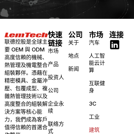
快速
公司
市场
连接
联德控股是全球主
链接
关于
汽车
要 OEM 與 ODM
市场
地点
人工智
高度信賴的機械、
能云计
产品
熱管理及機電整合
新闻
算
組裝夥伴。憑藉在
投资人
精密模具、金屬沖
互联健
壓、包覆成型、複
公司
身
雜熱管理技術以及
企业永
3C
高度整合的組裝解
续
決方案等核心能
工业
力，我們成為客戶
联络方
值得信賴的首選合
建筑
式