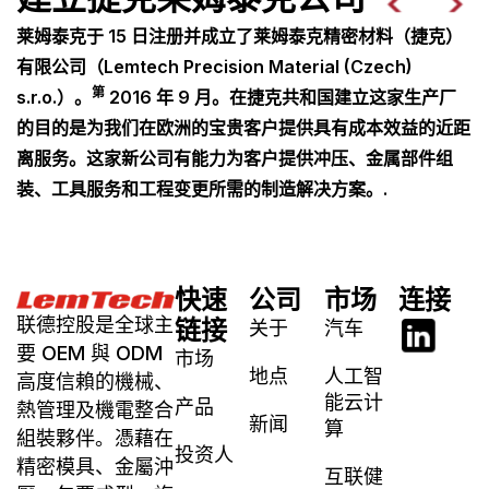
莱姆泰克于 15 日注册并成立了莱姆泰克精密材料（捷克）
有限公司（Lemtech Precision Material (Czech)
第
s.r.o.）。
2016 年 9 月。在捷克共和国建立这家生产厂
的目的是为我们在欧洲的宝贵客户提供具有成本效益的近距
离服务。这家新公司有能力为客户提供冲压、金属部件组
装、工具服务和工程变更所需的制造解决方案。.
快速
公司
市场
连接
联德控股是全球主
链接
关于
汽车
要 OEM 與 ODM
市场
地点
人工智
高度信賴的機械、
能云计
产品
熱管理及機電整合
新闻
算
組裝夥伴。憑藉在
投资人
精密模具、金屬沖
互联健