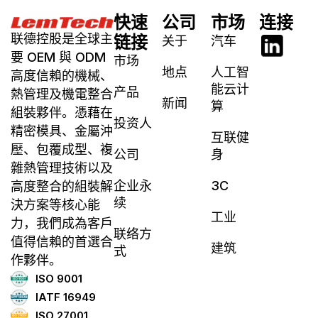
快速
公司
市场
连接
联德控股是全球主
链接
关于
汽车
要 OEM 與 ODM
市场
地点
人工智
高度信賴的機械、
能云计
产品
熱管理及機電整合
新闻
算
組裝夥伴。憑藉在
投资人
精密模具、金屬沖
互联健
壓、包覆成型、複
公司
身
雜熱管理技術以及
企业永
3C
高度整合的組裝解
续
決方案等核心能
工业
力，我們成為客戶
联络方
值得信賴的首選合
建筑
式
作夥伴。
ISO 9001
IATF 16949
ISO 27001