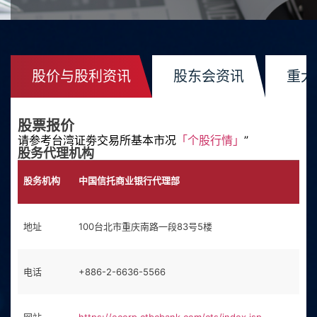
股价与股利资讯
股东会资讯
重大
股票报价
请参考台湾证劵交易所基本市况
「个股行情」
”
股务代理机构
股务机构
中国信托商业银行代理部
地址
100台北市重庆南路一段83号5楼
电话
+886-2-6636-5566