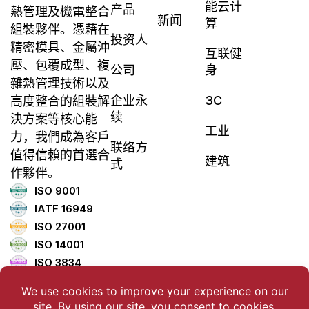
能云计
产品
熱管理及機電整合
新闻
算
組裝夥伴。憑藉在
投资人
精密模具、金屬沖
互联健
壓、包覆成型、複
公司
身
雜熱管理技術以及
企业永
3C
高度整合的組裝解
续
決方案等核心能
工业
力，我們成為客戶
联络方
值得信賴的首選合
建筑
式
作夥伴。
ISO 9001
IATF 16949
ISO 27001
ISO 14001
ISO 3834
ISO 45001
ISO 5001