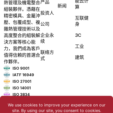
能云计
产品
熱管理及機電整合
新闻
算
組裝夥伴。憑藉在
投资人
精密模具、金屬沖
互联健
壓、包覆成型、複
公司
身
雜熱管理技術以及
企业永
3C
高度整合的組裝解
续
決方案等核心能
工业
力，我們成為客戶
联络方
值得信賴的首選合
建筑
式
作夥伴。
ISO 9001
IATF 16949
ISO 27001
ISO 14001
ISO 3834
ISO 45001
ISO 5001