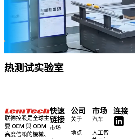
热测试实验室
快速
公司
市场
连接
联德控股是全球主
链接
关于
汽车
要 OEM 與 ODM
市场
地点
人工智
高度信賴的機械、