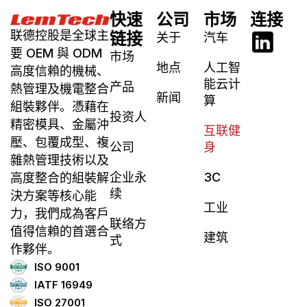
快速
公司
市场
连接
联德控股是全球主
链接
关于
汽车
要 OEM 與 ODM
市场
地点
人工智
高度信賴的機械、
能云计
产品
熱管理及機電整合
新闻
算
組裝夥伴。憑藉在
投资人
精密模具、金屬沖
互联健
壓、包覆成型、複
公司
身
雜熱管理技術以及
企业永
3C
高度整合的組裝解
续
決方案等核心能
工业
力，我們成為客戶
联络方
值得信賴的首選合
建筑
式
作夥伴。
ISO 9001
IATF 16949
ISO 27001