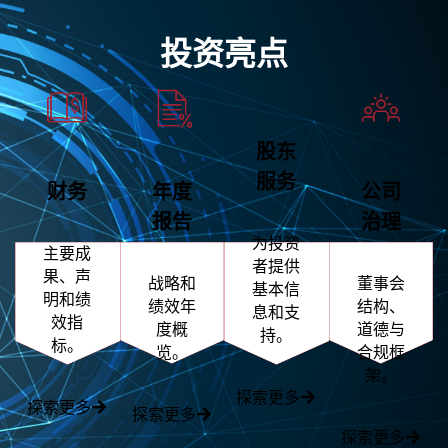
投资亮点
股东
服务
财务
年度
公司
报告
治理
为投资
主要成
者提供
果、声
战略和
董事会
基本信
明和绩
绩效年
结构、
息和支
效指
度概
道德与
持。
标。
览。
合规框
架。
探索更多
探索更多
探索更多
探索更多