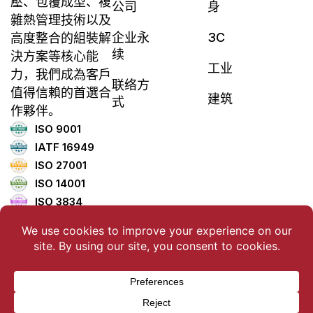
壓、包覆成型、複
公司
身
雜熱管理技術以及
企业永
3C
高度整合的組裝解
续
決方案等核心能
工业
力，我們成為客戶
联络方
值得信賴的首選合
建筑
式
作夥伴。
ISO 9001
IATF 16949
ISO 27001
ISO 14001
ISO 3834
ISO 45001
ISO 5001
TISAX
版权所有 ©2025 联德控股有限公司。版权所有。