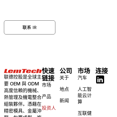
司报告与重大运营信息，强化与投资人之
沟通。
联系 IR
快速
公司
市场
连接
联德控股是全球主
链接
关于
汽车
要 OEM 與 ODM
市场
地点
人工智
高度信賴的機械、
能云计
产品
熱管理及機電整合
新闻
算
組裝夥伴。憑藉在
投资人
精密模具、金屬沖
互联健